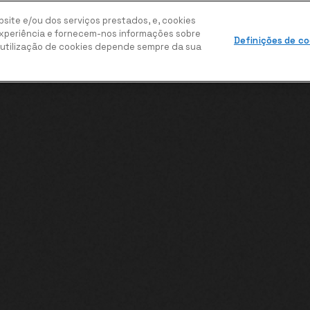
site e/ou dos serviços prestados, e, cookies
HOME
WORK
CONTACTOS
periência e fornecem-nos informações sobre
Definições de co
a utilização de cookies depende sempre da sua