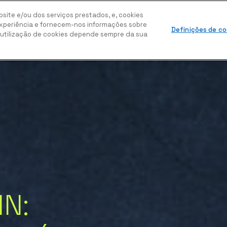
site e/ou dos serviços prestados, e, cookies
HOME
WORK
CONTACTOS
periência e fornecem-nos informações sobre
Definições de co
a utilização de cookies depende sempre da sua
AIN: