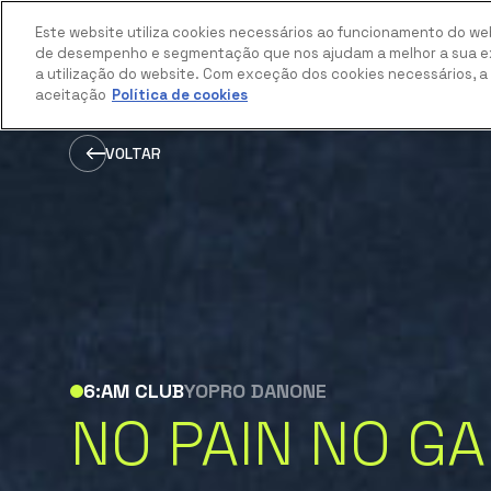
Este website utiliza cookies necessários ao funcionamento do web
de desempenho e segmentação que nos ajudam a melhor a sua ex
a utilização do website. Com exceção dos cookies necessários, 
aceitação
Política de cookies
VOLTAR
6:AM CLUB
YOPRO DANONE
NO PAIN NO G